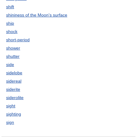
shift
shininess of the Moon's surface
ship
shock
short-period
shower
shutter
side
sidelobe
sidereal
siderite
siderolite
sight
sighting
sign