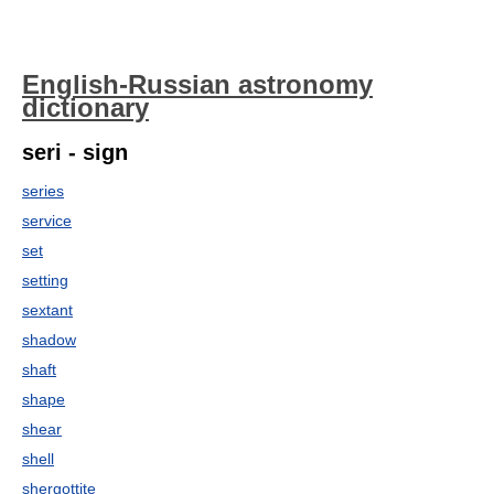
English-Russian astronomy
dictionary
seri - sign
series
service
set
setting
sextant
shadow
shaft
shape
shear
shell
shergottite